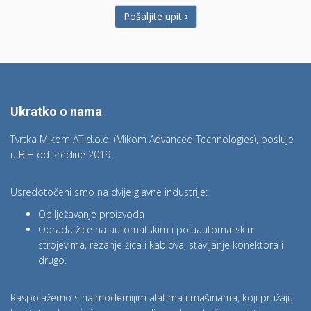
Pošaljite upit
Ukratko o nama
Tvrtka Mikom AT d.o.o. (Mikom Advanced Technologies), posluje
u BiH od sredine 2019.
Usredotočeni smo na dvije glavne industrije:
Obilježavanje proizvoda
Obrada žice na automatskim i poluautomatskim
strojevima, rezanje žica i kablova, stavljanje konektora i
drugo.
Raspolažemo s najmodernijim alatima i mašinama, koji pružaju