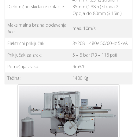
Djelomično skidanje izolacije:
35mm (1.38in.) strana 2
Opcija do 80mm (3.15in.)
Maksimalna brzina dodavanja
max. 10m/s
žice
Električni priključak:
3×208 – 480V 50/60Hz 5kVA
Priključak za zrak:
5 – 8 bar (73 – 116 psi)
Potrošnja zraka:
9m3/h
Težina:
1400 Kg