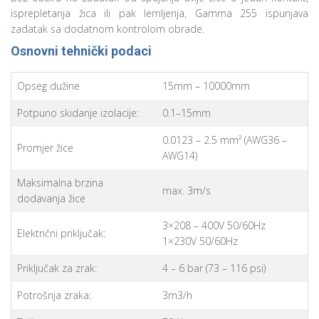
isprepletanja žica ili pak lemljenja, Gamma 255 ispunjava
zadatak sa dodatnom kontrolom obrade.
Osnovni tehnički podaci
Opseg dužine
15mm – 10000mm
Potpuno skidanje izolacije:
0.1–15mm
0.0123 – 2.5 mm² (AWG36 –
Promjer žice
AWG14)
Maksimalna brzina
max. 3m/s
dodavanja žice
3×208 – 400V 50/60Hz
Električni priključak:
1×230V 50/60Hz
Priključak za zrak:
4 – 6 bar (73 – 116 psi)
Potrošnja zraka:
3m3/h