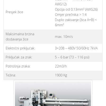
AWG12)
Opcija od 0.13mm² (AWG26)
Presjek žice
Omjer prečnika > 1:4
Duplo zakivanje (žica A+B) <
6mm²
Maksimalna brzina
max. 10m/s
dodavanja žice
Električni priključak:
3×208 – 480V 50/60Hz 7kVA
Priključak za zrak:
5 – 6 bar (73 – 116 psi)
Potrošnja zraka:
22m3/h
Težina:
1900 Kg