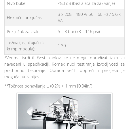
Nivo buke:
<80 dB (bez alata za zakivanje)
3 x 208 – 480 V/ 50 – 60 Hz / 5.6 k
Električni priključak:
VA
Priključak za zrak:
5 – 8 bar (73 – 116 psi)
Težina (uključujući i 2
1.30t
krimp modula):
*Veoma tvrdi ili čvrsti kablovi se ne mogu obrađivati iako su
navedeni u specifikaciji. Komax nudi testiranje izvodljivosti za
prethodno testiranje. Obrada većih poprečnih presjeka je
moguća na zahtjev.
**Točnost ponavljanja ± (0.2% + 1 mm [0.04in.])