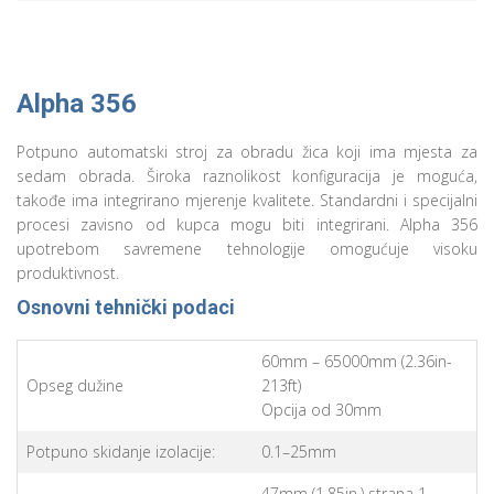
Alpha 356
Potpuno automatski stroj za obradu žica koji ima mjesta za
sedam obrada. Široka raznolikost konfiguracija je moguća,
takođe ima integrirano mjerenje kvalitete. Standardni i specijalni
procesi zavisno od kupca mogu biti integrirani. Alpha 356
upotrebom savremene tehnologije omogućuje visoku
produktivnost.
Osnovni tehnički podaci
60mm – 65000mm (2.36in-
Opseg dužine
213ft)
Opcija od 30mm
Potpuno skidanje izolacije:
0.1–25mm
47mm (1.85in.) strana 1