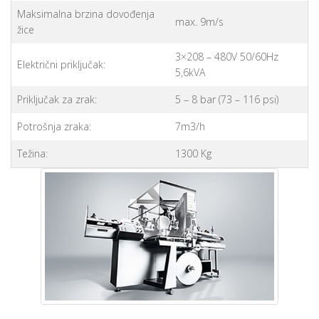
Maksimalna brzina dovođenja
max. 9m/s
žice
3×208 – 480V 50/60Hz
Električni priključak:
5,6kVA
Priključak za zrak:
5 – 8 bar (73 – 116 psi)
Potrošnja zraka:
7m3/h
Težina:
1300 Kg