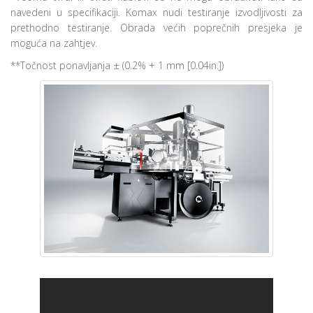
navedeni u specifikaciji. Komax nudi testiranje izvodljivosti za
prethodno testiranje. Obrada većih poprečnih presjeka je
moguća na zahtjev.
**Točnost ponavljanja ± (0.2% + 1 mm [0.04in.])