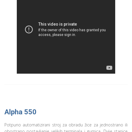
Alpha 550
Potpuno automatizirani stroj za obradu žice za jednostrano ili
obostrano postavljanje velikih terminala i gumica. Dvije stanice