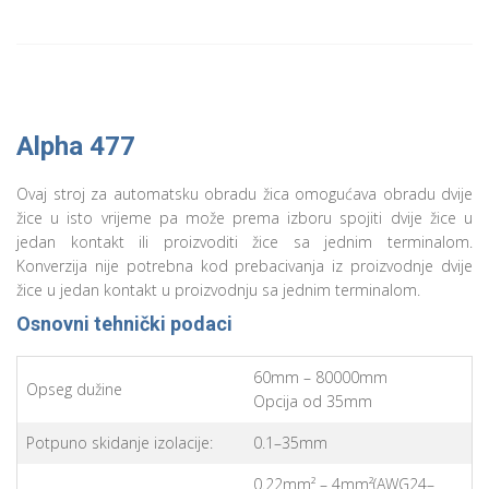
Alpha 477
Ovaj stroj za automatsku obradu žica omogućava obradu dvije
žice u isto vrijeme pa može prema izboru spojiti dvije žice u
jedan kontakt ili proizvoditi žice sa jednim terminalom.
Konverzija nije potrebna kod prebacivanja iz proizvodnje dvije
žice u jedan kontakt u proizvodnju sa jednim terminalom.
Osnovni tehnički podaci
60mm – 80000mm
Opseg dužine
Opcija od 35mm
Potpuno skidanje izolacije:
0.1–35mm
0.22mm² – 4mm²(AWG24–