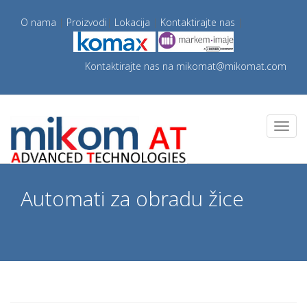
O nama
|
Proizvodi
|
Lokacija
|
Kontaktirajte nas
|
Kontaktirajte nas na
mikomat@mikomat.com
Automati za obradu žice