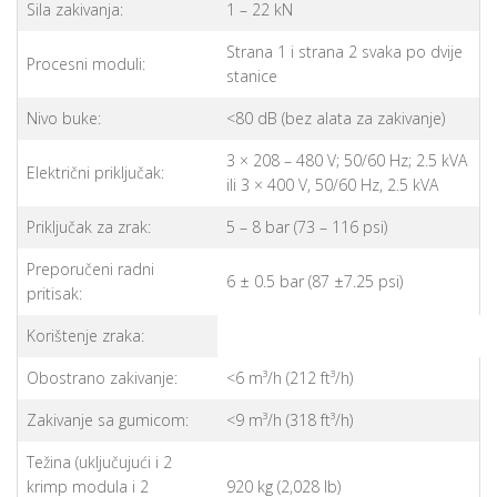
Sila zakivanja:
1 – 22 kN
Strana 1 i strana 2 svaka po dvije
Procesni moduli:
stanice
Nivo buke:
<80 dB (bez alata za zakivanje)
3 × 208 – 480 V; 50/60 Hz; 2.5 kVA
Električni priključak:
ili 3 × 400 V, 50/60 Hz, 2.5 kVA
Priključak za zrak:
5 – 8 bar (73 – 116 psi)
Preporučeni radni
6 ± 0.5 bar (87 ±7.25 psi)
pritisak:
Korištenje zraka:
Obostrano zakivanje:
<6 m³/h (212 ft³/h)
Zakivanje sa gumicom:
<9 m³/h (318 ft³/h)
Težina (uključujući i 2
krimp modula i 2
920 kg (2,028 lb)