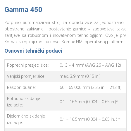
Gamma 450
Potpuno automatizirani stroj za obradu žice za jednostrano i
obostrano zakivanje i postavljanje gumice – zadovoljava takve
zahtjeve sa robusnom i inovativnom tehnologijom. Ovo je prvi
Komax stroj koji radi na novoj Komax HMI operativnoj platformi.
Osnovni tehnički podaci
Poprečni presjeci žice:
0.13 – 4 mm² (AWG 26 – AWG 12)
Vanjski promjer žice:
max. 3.9 mm (0.15 in.)
Raspon dužine:
60 – 65.000 mm (2.35 in. – 213 ft)
Potpuno skidanje
0.1 – 16.5mm (0.004 – 0.65 in.)*
izolacije:
Djelomično skidanje
0.1 – 16.5mm (0.004 – 0.65 in. ) *
izolacije: