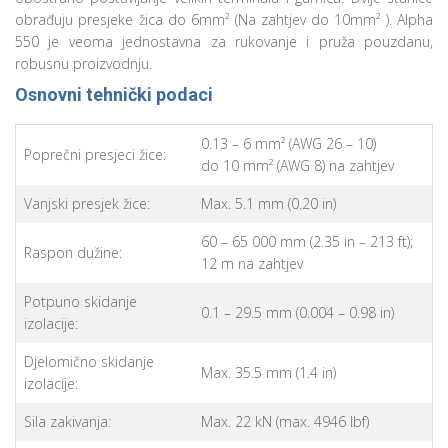
obrađuju presjeke žica do 6mm² (Na zahtjev do 10mm² ). Alpha
550 je veoma jednostavna za rukovanje i pruža pouzdanu,
robusnu proizvodnju.
Osnovni tehnički podaci
0.13 – 6 mm² (AWG 26 – 10)
Poprečni presjeci žice:
do 10 mm² (AWG 8) na zahtjev
Vanjski presjek žice:
Max. 5.1 mm (0.20 in)
60 – 65 000 mm (2.35 in – 213 ft);
Raspon dužine:
12 m na zahtjev
Potpuno skidanje
0.1 – 29.5 mm (0.004 – 0.98 in)
izolacije:
Djelomično skidanje
Max. 35.5 mm (1.4 in)
izolacije:
Sila zakivanja:
Max. 22 kN (max. 4946 lbf)