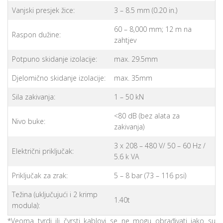
Vanjski presjek žice:
3 – 8.5 mm (0.20 in.)
60 – 8,000 mm; 12 m na
Raspon dužine:
zahtjev
Potpuno skidanje izolacije:
max. 29.5mm
Djelomično skidanje izolacije:
max. 35mm
Sila zakivanja:
1 – 50 kN
<80 dB (bez alata za
Nivo buke:
zakivanja)
3 x 208 – 480 V/ 50 – 60 Hz /
Električni priključak:
5.6 k VA
Priključak za zrak:
5 – 8 bar (73 – 116 psi)
Težina (uključujući i 2 krimp
1.40t
modula):
*Veoma tvrdi ili čvrsti kablovi se ne mogu obrađivati iako su