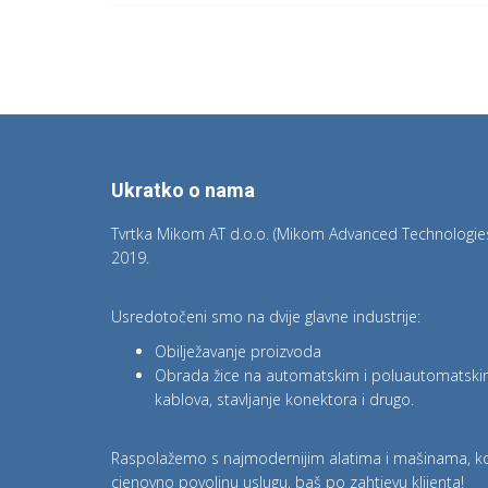
Ukratko o nama
Tvrtka Mikom AT d.o.o. (Mikom Advanced Technologies
2019.
Usredotočeni smo na dvije glavne industrije:
Obilježavanje proizvoda
Obrada žice na automatskim i poluautomatskim 
kablova, stavljanje konektora i drugo.
Raspolažemo s najmodernijim alatima i mašinama, koji 
cjenovno povoljnu uslugu, baš po zahtjevu klijenta!