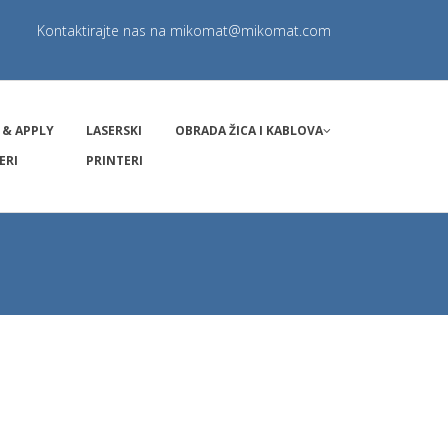
Kontaktirajte nas na
mikomat@mikomat.com
 & APPLY
LASERSKI
OBRADA ŽICA I KABLOVA
ERI
PRINTERI