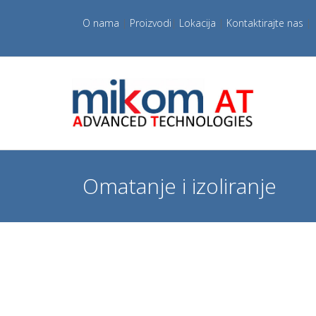
O nama
|
Proizvodi
|
Lokacija
|
Kontaktirajte nas
|
Omatanje i izoliranje