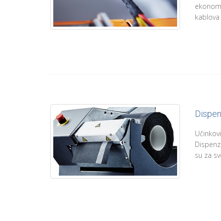
ekonomi
kablova i
Dispen
Učinko
Dispenz
su za sv