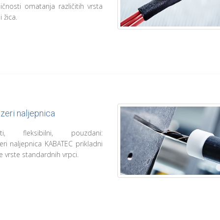
čnosti omatanja različitih vrsta
 žica.
zeri naljepnica
viti, fleksibilni, pouzdani:
eri naljepnica KABATEC prikladni
e vrste standardnih vrpci.