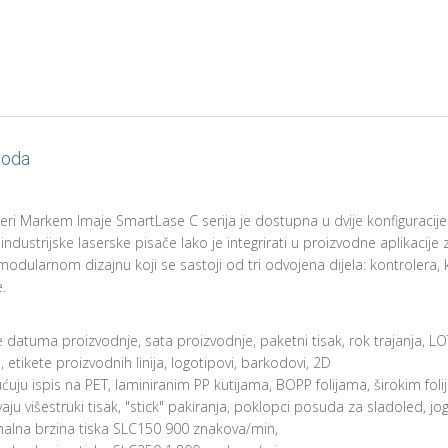
voda
teri Markem Imaje SmartLase C serija je dostupna u dvije konfiguracije
ndustrijske laserske pisače lako je integrirati u proizvodne aplikacije z
odularnom dizajnu koji se sastoji od tri odvojena dijela: kontrolera, 
.
e datuma proizvodnje, sata proizvodnje, paketni tisak, rok trajanja, LOT
 etikete proizvodnih linija, logotipovi, barkodovi, 2D
ju ispis na PET, laminiranim PP kutijama, BOPP folijama, širokim fol
vaju višestruki tisak, "stick" pakiranja, poklopci posuda za sladoled, jo
alna brzina tiska SLC150 900 znakova/min,