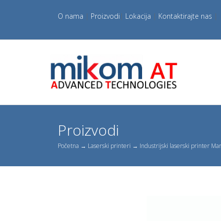
O nama
|
Proizvodi
|
Lokacija
|
Kontaktirajte nas
|
Proizvodi
Početna
→
Laserski printeri
→ Industrijski laserski printer M