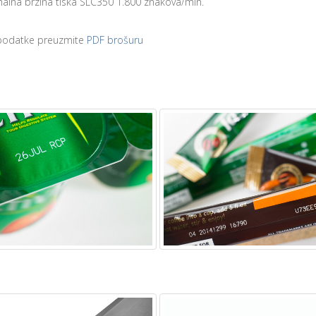
alna brzina tiska SLC350 1.800 znakova/min.
 podatke preuzmite
PDF brošuru