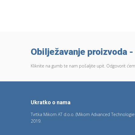
Obilježavanje proizvoda - 
Kliknite na gumb te nam pošaljite upit. Odgovorit
Ukratko o nama
Tvrtka Mikom AT d.o.o. (Mikom Advanced Technologies
2019.