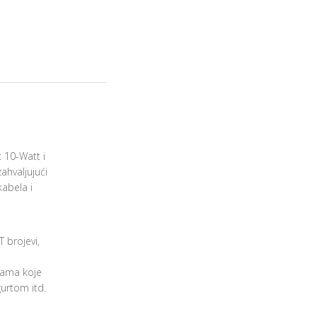
: 10-Watt i
ahvaljujući
kabela i
 brojevi,
ijama koje
gurtom itd.