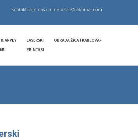
Kontaktirajte nas na
mikomat@mikomat.com
 & APPLY
LASERSKI
OBRADA ŽICA I KABLOVA
ERI
PRINTERI
erski