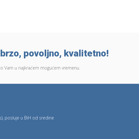
brzo, povoljno, kvalitetno!
 ćemo Vam u najkraćem mogućem vremenu.
), posluje u BiH od sredine