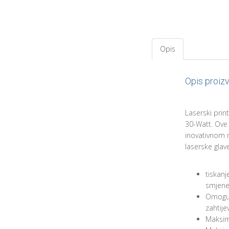
Opis
Opis proiz
Laserski prin
30-Watt. Ove i
inovativnom m
laserske glave
tiskanj
smjene,
Omoguću
zahtije
Maksim